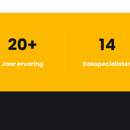
20+
14
Jaar ervaring
Dakspecialiste