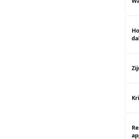
Wa
Ho
da
Zi
Kr
Re
ap