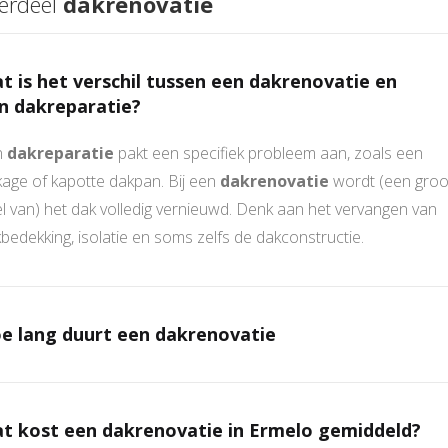
erdeel
dakrenovatie
t is het verschil tussen een dakrenovatie en
n dakreparatie?
n
dakreparatie
pakt een specifiek probleem aan, zoals een
kage of kapotte dakpan. Bij een
dakrenovatie
wordt (een groo
l van) het dak volledig vernieuwd. Denk aan het vervangen van
bedekking, isolatie en soms zelfs de dakconstructie.
e lang duurt een dakrenovatie
t kost een dakrenovatie in Ermelo gemiddeld?