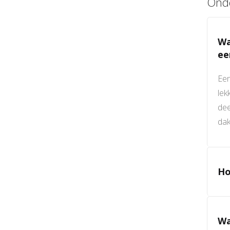
Ond
Wa
ee
Ee
lek
dee
dak
Ho
Wa