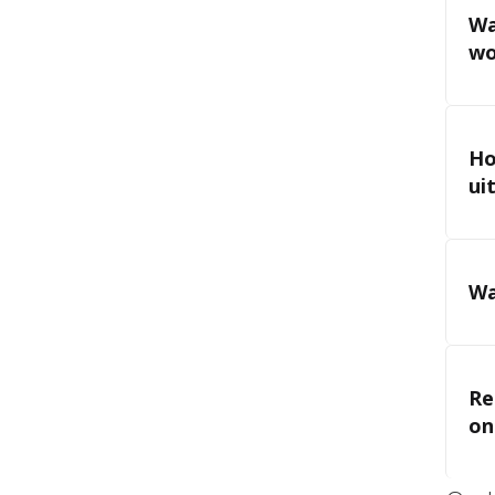
Wa
wo
Ho
ui
Wa
Re
on