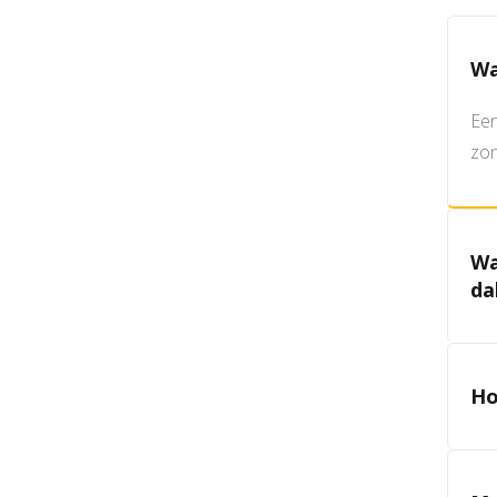
Wa
Een
zon
Wa
da
Ho