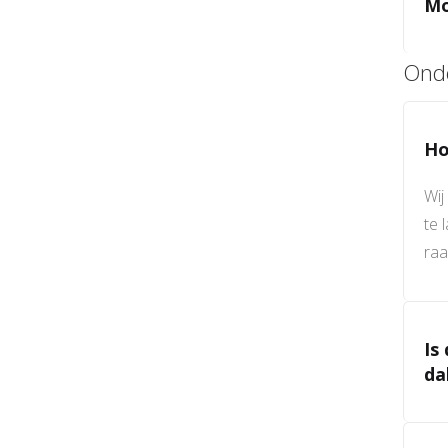
Mo
Ond
Ho
Wij
te 
raa
Is
da