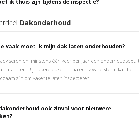
et ik thuis zijn tijdens de inspectie?
erdeel
Dakonderhoud
e vaak moet ik mijn dak laten onderhouden?
 adviseren om minstens één keer per jaar een onderhoudsbeurt
laten voeren. Bij oudere daken of na een zware storm kan het
dzaam zijn om vaker te laten inspecteren.
 dakonderhoud ook zinvol voor nieuwere
ken?