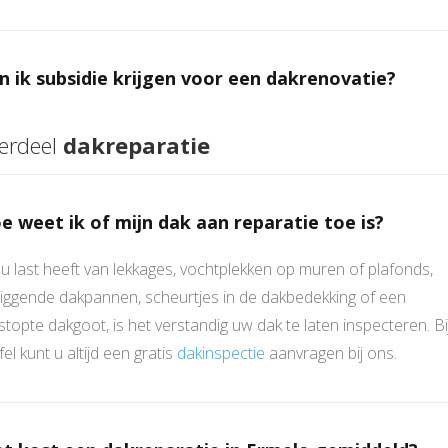
n ik subsidie krijgen voor een dakrenovatie?
erdeel
dakreparatie
e weet ik of mijn dak aan reparatie toe is?
 u last heeft van lekkages, vochtplekken op muren of plafonds,
liggende dakpannen, scheurtjes in de dakbedekking of een
stopte dakgoot, is het verstandig uw dak te laten inspecteren. Bi
jfel kunt u altijd een gratis
dakinspectie
aanvragen bij ons.