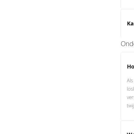
Ka
Ond
Ho
Als
los
ver
twi